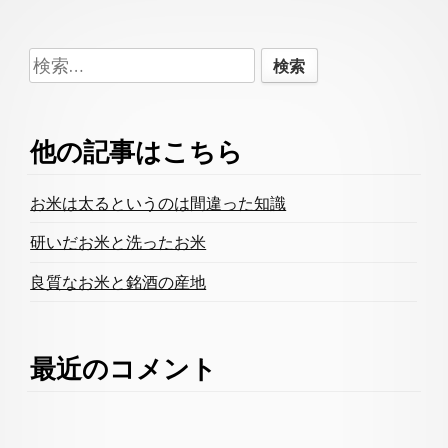
Footer
検
Content
索:
他の記事はこちら
お米は太るというのは間違った知識
研いだお米と洗ったお米
良質なお米と銘酒の産地
最近のコメント