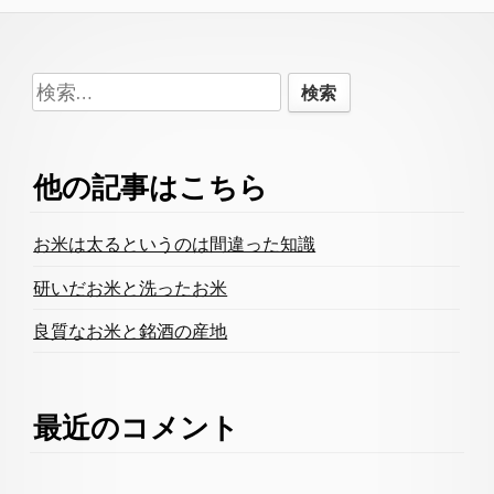
Footer
検
Content
索:
他の記事はこちら
お米は太るというのは間違った知識
研いだお米と洗ったお米
良質なお米と銘酒の産地
最近のコメント